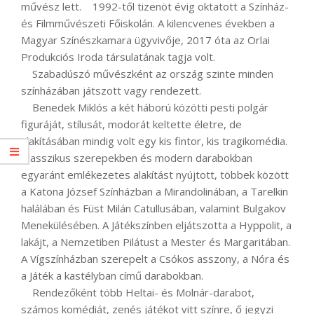
művész lett. 1992-től tizenöt évig oktatott a Színház-
és Filmművészeti Főiskolán. A kilencvenes években a
Magyar Színészkamara ügyvivője, 2017 óta az Orlai
Produkciós Iroda társulatának tagja volt.
Szabadúszó művészként az ország szinte minden
színházában játszott vagy rendezett.
Benedek Miklós a két háború közötti pesti polgár
figuráját, stílusát, modorát keltette életre, de
alakításában mindig volt egy kis fintor, kis tragikomédia.
Klasszikus szerepekben és modern darabokban
egyaránt emlékezetes alakítást nyújtott, többek között
a Katona József Színházban a Mirandolinában, a Tarelkin
halálában és Füst Milán Catullusában, valamint Bulgakov
Menekülésében. A Játékszínben eljátszotta a Hyppolit, a
lakájt, a Nemzetiben Pilátust a Mester és Margaritában.
A Vígszínházban szerepelt a Csókos asszony, a Nóra és
a Játék a kastélyban című darabokban.
Rendezőként több Heltai- és Molnár-darabot,
számos komédiát, zenés játékot vitt színre, ő jegyzi