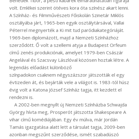
Benedek Tibor, a pesti kabarék elmaradhatatlan figurája
volt. Emlékei szerint ötéves kora óta színész akart lenni.
A Színház- és Filmművészeti Főiskolán Szinetár Miklós
osztályába járt, 1965-ben egyik osztálytársával, Vallai
Péterrel megnyerték a Ki mit tud paródiakategóriáját.
1969-ben diplomázott, majd a Nemzeti Színházhoz
szerződött. Ő volt a szellemi atyja a Budapest Orfeum
című zenés produkciónak, amelyet 1979-ben Császár
Angelával és Szacsvay Lászlóval közösen hoztak létre. A
legendás előadást különböző
színpadokon csaknem négyszázszor játszották el egy
évtizeden át, és bejárták vele a világot is. 1983-tól húsz
évig volt a Katona József Színház tagja, itt kezdett el
rendezni is.
A 2002-ben megnyílt új Nemzeti Színházba Schwajda
György hívta meg, Prosperót játszotta Shakespeare A
vihar című komédiájában. Egy év múlva, már Jordán
Tamás igazgatása alatt lett a társulat tagja, 2009-ben
azonban megszűnt szerződése, ismét szabadúszó