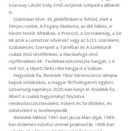
Szacsvay László Szép Ernő-estjének színpadra állítását
is.
Számtalan tévé- és játékfilmben is feltűnt, mint a
Fényes szelek, A Pogány Madonna, az Akli Miklós, A
három testőr Afrikában, a Presszó, a Sorstalanság, a De
kik azok a Lumnitzer nővérek? vagy az S.O.S. szerelem!,
Szabadesés. Szerepelt a Turnéban és A szeleburdi
család című tévéfilmben, a Macskafogó című
rajzfilmekben Mr. Teufelnek kölcsönözte hangját, s ő
volt Sut, a tépett farkú róka hangja is a Vukban.
Nagyobbik fia, Benedek Tibor háromszoros olimpiai
bajnok vízilabdázó, a magyar férfiválogatott egykori
szövetségi kapitánya 2020-ban hunyt el. Kisebbik fia,
Albert a családi hagyományt folytatva
rendezőasszisztensként, íróként és fordítóként, és
színészként is tevékenykedik.
Benedek Miklóst 1981-ben Jászai Mari-díjjal, 1989-
ben érdemes művész címmel jutalmazták. 1998-ban