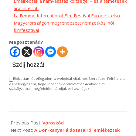
Emelkedtek a hamvasztás költségei – ez a temetések
árát is érinti
La Femme International Film Festival Europe – első
Magyarországon megrendezett nemzetközi női
filmfesztivál
Megosztanád?
Szólj hozzá!
Elolvastam és elfogadom a weboldal Általános Szerződési Feltételeit,
és beleegyezem, hogy Facebook adataimat az Adatvédelmi
szabályzatnak megfelelően tároljuk és használjuk.
2024-
01-
Previous Post:
Vöröskód
10
Next Post:
A Don-kanyar áldozatairól emlékeztek