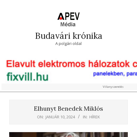
Skip
to
content
Budavári krónika
A polgári oldal
Villanyszerelés
Primary
Navigation
Elhunyt Benedek Miklós
Menu
ON:
JANUÁR 10, 2024
IN:
HÍREK