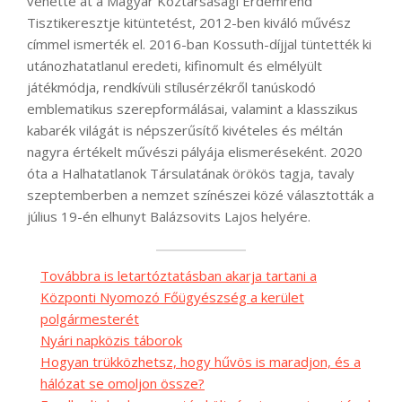
vehette át a Magyar Köztársasági Érdemrend
Tisztikeresztje kitüntetést, 2012-ben kiváló művész
címmel ismerték el. 2016-ban Kossuth-díjjal tüntették ki
utánozhatatlanul eredeti, kifinomult és elmélyült
játékmódja, rendkívüli stílusérzékről tanúskodó
emblematikus szerepformálásai, valamint a klasszikus
kabarék világát is népszerűsítő kivételes és méltán
nagyra értékelt művészi pályája elismeréseként. 2020
óta a Halhatatlanok Társulatának örökös tagja, tavaly
szeptemberben a nemzet színészei közé választották a
július 19-én elhunyt Balázsovits Lajos helyére.
Továbbra is letartóztatásban akarja tartani a
Központi Nyomozó Főügyészség a kerület
polgármesterét
Nyári napközis táborok
Hogyan trükközhetsz, hogy hűvös is maradjon, és a
hálózat se omoljon össze?