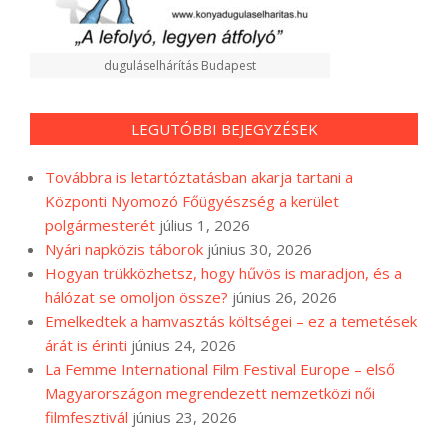
duguláselhárítás Budapest
LEGUTÓBBI BEJEGYZÉSEK
Továbbra is letartóztatásban akarja tartani a
Központi Nyomozó Főügyészség a kerület
polgármesterét
július 1, 2026
Nyári napközis táborok
június 30, 2026
Hogyan trükközhetsz, hogy hűvös is maradjon, és a
hálózat se omoljon össze?
június 26, 2026
Emelkedtek a hamvasztás költségei – ez a temetések
árát is érinti
június 24, 2026
La Femme International Film Festival Europe – első
Magyarországon megrendezett nemzetközi női
filmfesztivál
június 23, 2026