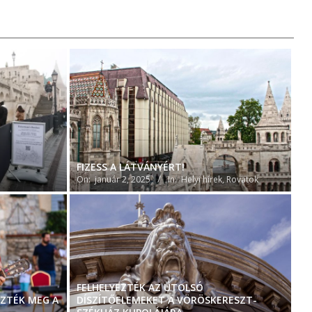
FIZESS A LÁTVÁNYÉRT!
On:
január 2, 2025
In:
Helyi hírek
,
Rovatok
FELHELYEZTÉK AZ UTOLSÓ
ZTÉK MEG A
DÍSZÍTŐELEMEKET A VÖRÖSKERESZT-