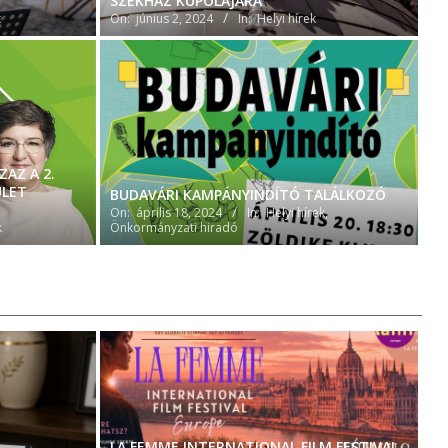
SZÉKHÁZ KUPOLÁJÁRA
k
On:
június 2, 2024
In:
Helyi hírek
ZAZ A 2.
ÜLET
BUDAVÁRI KAMPÁNYINDÍTÓ TALÁLKOZÓ
On:
április 18, 2024
In:
Helyi hírek
,
k
Önkormányzati hiradó
LA FEMME INTERNATIONAL FILM FESTIVAL