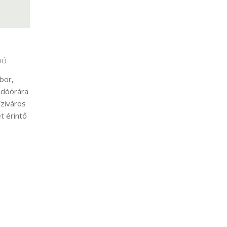
DÓ
bor,
adóórára
íziváros
t érintő