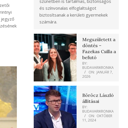
szünetben is tartalmas, biztonságos
zetői
és színvonalas elfoglaltságot
intnyi
biztosítsanak a kerületi gyermekek
a jegyző
számára.
ezésének
Megszületett a
döntés –
Fazekas Csilla a
befutó
BY:
BUDAVARIKRONIKA
ON:
JANUÁR 7,
2026
Böröcz László
állításai
BY:
BUDAVARIKRONIKA
ON:
OKTÓBER
11, 2024