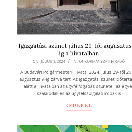
Igazgatási szünet július 29-től augusztus
ig a hivatalban
2024-
ON:
JÚLIUS 1, 2024
IN:
ÖNKORMÁNYZATI HIRADÓ
07-
A Budavári Polgármesteri Hivatal 2024. július 29-től 20
01
augusztus 9-ig zárva tart. Az igazgatási szünet időtar
alatt a Hivatalban az ügyfélfogadás szünetel, az egy
szakirodák és az ügyfélszolgálati irodák is
ÉRDEKEL