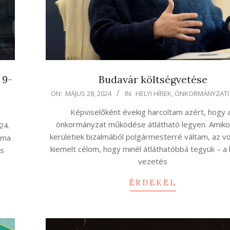
 9-
Budavár költségvetése
2024-
ON:
MÁJUS 28, 2024
IN:
HELYI HÍREK
,
ÖNKORMÁNYZATI
05-
Képviselőként évekig harcoltam azért, hogy 
28
önkormányzat működése átlátható legyen. Amikor
24.
kerületiek bizalmából polgármesterré váltam, az vo
tama
kiemelt célom, hogy minél átláthatóbbá tegyük – a
es
vezetés
ÉRDEKEL