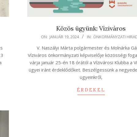
Közös ügyünk: Víziváros
2024-
ON:
JANUÁR 19, 2024
IN:
ÖNKORMÁNYZATI HIRA
01-
os
V. Naszályi Márta polgármester és Molnárka Gá
19
 3
Víziváros önkormányzati képviselője közösségi fog
a
várja január 25-én 18 órától a Vízivárosi Klubba a V
ügyei iránt érdeklődőket. Beszélgessünk a negyede
ügyeinkről,
ÉRDEKEL