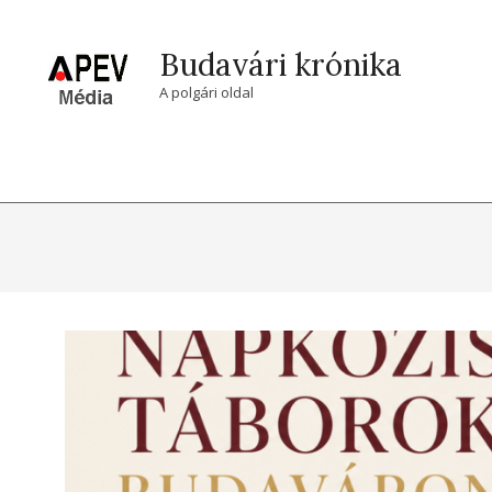
Skip
to
Budavári krónika
content
A polgári oldal