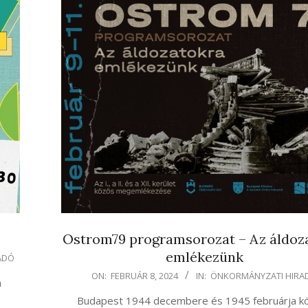
Ostrom79 programsorozat – Az áldoz
emlékezünk
ADÓ
2024-
ON:
FEBRUÁR 8, 2024
IN:
ÖNKORMÁNYZATI HIRA
a
02-
Budapest 1944 decembere és 1945 februárja kö
08