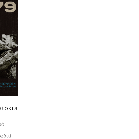
atokra
DÓ
zötti