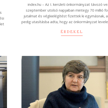
11
index.hu – Az I. kerületi önkormányzat távozó ve
szeptember utolsó napjaiban mintegy 70 millió for
as
jutalmat és végkielégítést fizettek ki egymásnak, 
ési
pedig utasításba adta, hogy az önkormányzat level
let
ÉRDEKEL