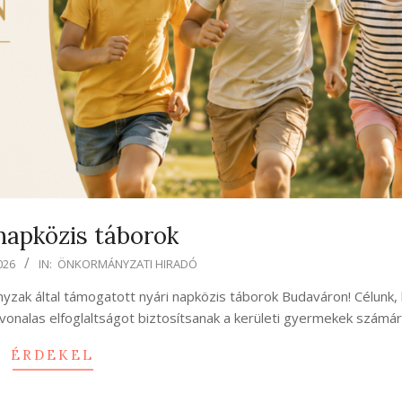
napközis táborok
026
IN:
ÖNKORMÁNYZATI HIRADÓ
nyzak által támogatott nyári napközis táborok Budaváron! Célunk,
vonalas elfoglaltságot biztosítsanak a kerületi gyermekek számár
ÉRDEKEL