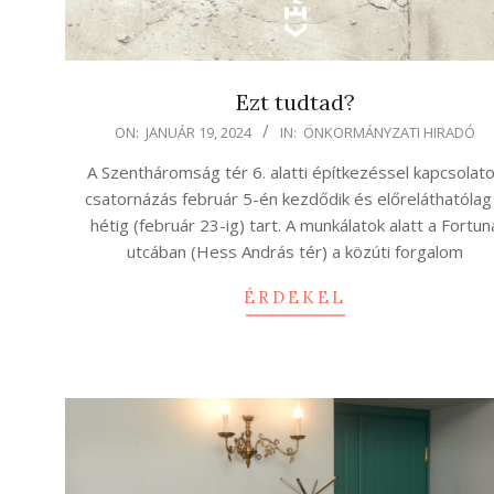
Ezt tudtad?
2024-
ON:
JANUÁR 19, 2024
IN:
ÖNKORMÁNYZATI HIRADÓ
01-
A Szentháromság tér 6. alatti építkezéssel kapcsolat
19
csatornázás február 5-én kezdődik és előreláthatólag
hétig (február 23-ig) tart. A munkálatok alatt a Fortun
utcában (Hess András tér) a közúti forgalom
ÉRDEKEL