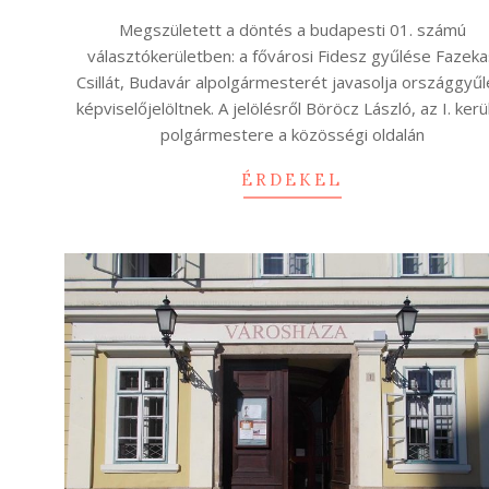
01-
Megszületett a döntés a budapesti 01. számú
07
választókerületben: a fővárosi Fidesz gyűlése Fazek
Csillát, Budavár alpolgármesterét javasolja országgyűl
képviselőjelöltnek. A jelölésről Böröcz László, az I. kerü
polgármestere a közösségi oldalán
ÉRDEKEL