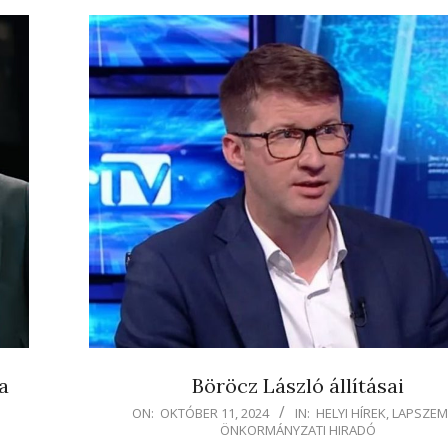
a
Böröcz László állításai
2024-
ON:
OKTÓBER 11, 2024
IN:
HELYI HÍREK
,
LAPSZEM
ÖNKORMÁNYZATI HIRADÓ
10-