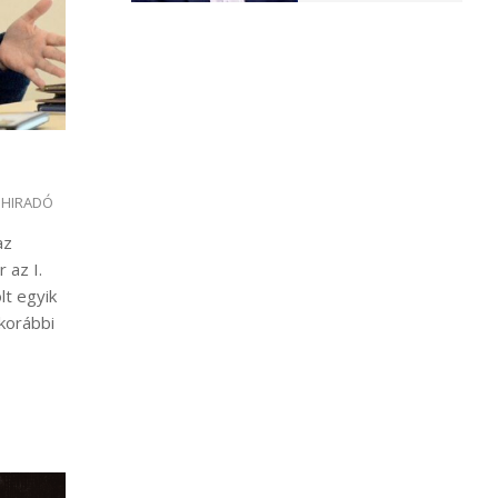
 HIRADÓ
az
 az I.
lt egyik
 korábbi