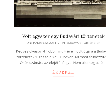
Volt egyszer egy Budavári történetek
2024-
ON:
JANUÁR 22, 2024
IN:
BUDAVÁRI TÖRTÉNETEK
01-
Kedves olvasóink! Több mint 4 éve indult útjára a Buda
22
történetek 1. része a You Tube-on. Mi most felidézzük
Önök számára az elejétől fogva. Nem állt meg az éle
ÉRDEKEL