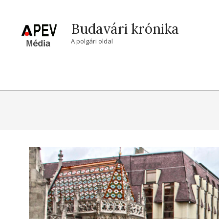
Skip
to
Budavári krónika
content
A polgári oldal