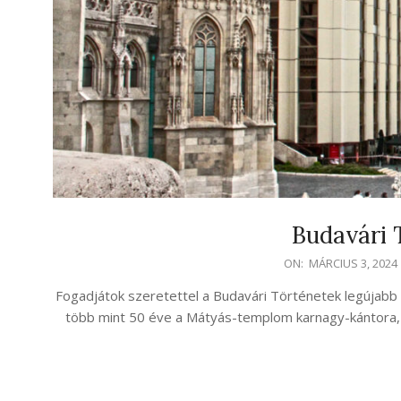
Budavári 
2024-
ON:
MÁRCIUS 3, 2024
03-
Fogadjátok szeretettel a Budavári Történetek legújabb
03
több mint 50 éve a Mátyás-templom karnagy-kántora, 