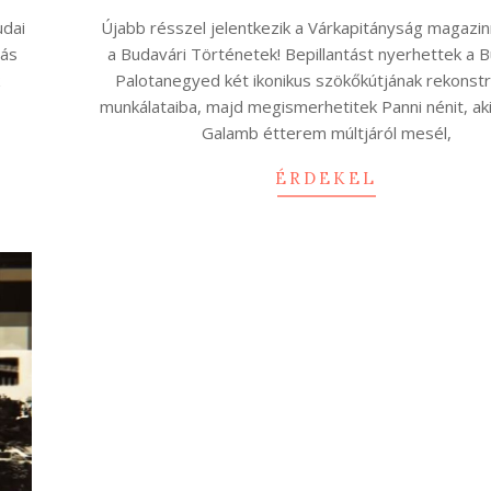
01-
udai
Újabb résszel jelentkezik a Várkapitányság magazi
22
yás
a Budavári Történetek! Bepillantást nyerhettek a 
k
Palotanegyed két ikonikus szökőkútjának rekonstr
ő
munkálataiba, majd megismerhetitek Panni nénit, ak
Galamb étterem múltjáról mesél,
ÉRDEKEL