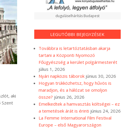
duguláselhárítás Budapest
LEGUTÓBBI BEJEGYZÉSEK
Továbbra is letartóztatásban akarja
tartani a Központi Nyomozó
Főügyészség a kerület polgármesterét
július 1, 2026
Nyári napközis táborok
június 30, 2026
Hogyan trükközhetsz, hogy hűvös is
maradjon, és a hálózat se omoljon
lót, aki
össze?
június 26, 2026
ő Szent
Emelkedtek a hamvasztás költségei – ez
a temetések árát is érinti
június 24, 2026
La Femme International Film Festival
Europe – első Magyarországon