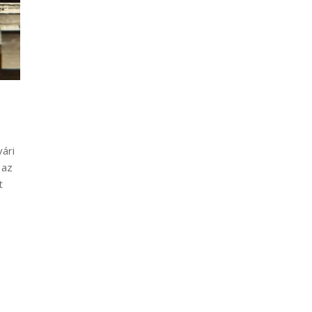
vári
 az
t