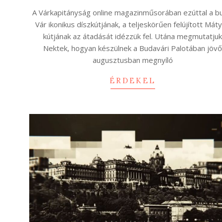
01-
A Várkapitányság online magazinműsorában ezúttal a b
30
Vár ikonikus díszkútjának, a teljeskörűen felújított Mát
kútjának az átadását idézzük fel. Utána megmutatju
Nektek, hogyan készülnek a Budavári Palotában jöv
augusztusban megnyíló
ÉRDEKEL