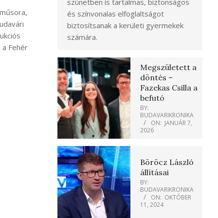
szünetben is tartalmas, biztonságos
nműsora,
és színvonalas elfoglaltságot
Budavári
biztosítsanak a kerületi gyermekek
ukciós
számára.
i a Fehér
Megszületett a
döntés –
Fazekas Csilla a
befutó
BY:
BUDAVARIKRONIKA
ON:
JANUÁR 7,
2026
Böröcz László
állításai
BY:
BUDAVARIKRONIKA
ON:
OKTÓBER
11, 2024