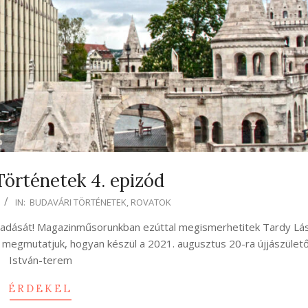
Történetek 4. epizód
IN:
BUDAVÁRI TÖRTÉNETEK
,
ROVATOK
 adását! Magazinműsorunkban ezúttal megismerhetitek Tardy Lász
megmutatjuk, hogyan készül a 2021. augusztus 20-ra újjászület
István-terem
ÉRDEKEL