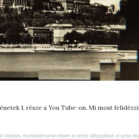
ténetek 1. része a You Tube-on. Mi most felidézz
ai Várban, munkatársaink ebben a nehéz időszakban is azon dol