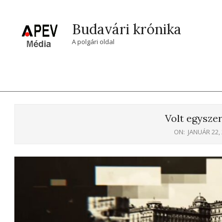
Skip
to
Budavári krónika
content
A polgári oldal
Volt egysze
ON:
JANUÁR 22,