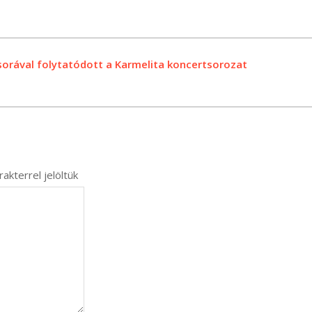
orával folytatódott a Karmelita koncertsorozat
akterrel jelöltük