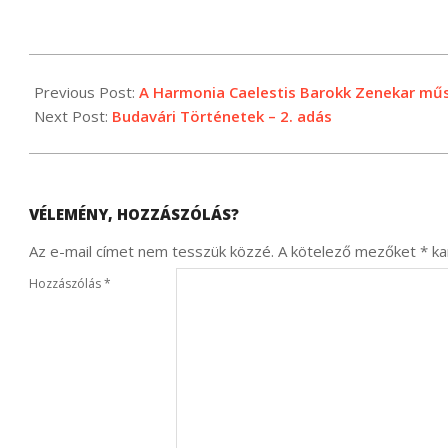
2024-
01-
Previous Post:
A Harmonia Caelestis Barokk Zenekar műs
22
Next Post:
Budavári Történetek – 2. adás
VÉLEMÉNY, HOZZÁSZÓLÁS?
Az e-mail címet nem tesszük közzé.
A kötelező mezőket
*
kar
Hozzászólás
*