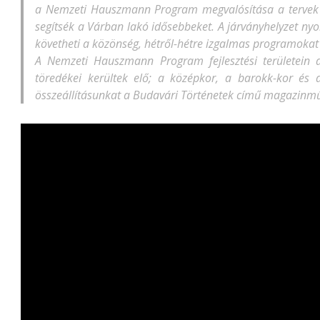
a Nemzeti Hauszmann Program megvalósítása a tervek sz
segítsék a Várban lakó idősebbeket. A járványhelyzet ny
követheti a közönség, hétről-hétre izgalmas programokat 
A Nemzeti Hauszmann Program fejlesztési területein a
töredékei kerültek elő; a középkor, a barokk-kor és 
összeállításunkat a Budavári Történetek című magazinmű