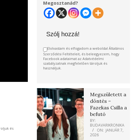
Megosztanád?
Szólj hozzá!
Elolvastam és elfogadom a weboldal Általános
Szerződési Feltételeit, és beleegyezem, hogy
Facebook adataimat az Adatvédelmi
szabályzatnak megfelelően tároljuk és
használjuk.
Megszületett a
döntés –
Fazekas Csilla a
befutó
BY:
BUDAVARIKRONIKA
oljuk és
ON:
JANUÁR 7,
2026