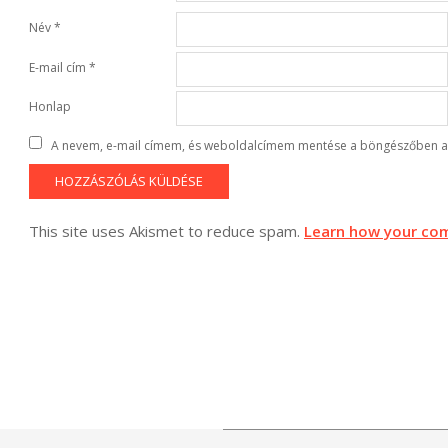
Név
*
E-mail cím
*
Honlap
A nevem, e-mail címem, és weboldalcímem mentése a böngészőben a
This site uses Akismet to reduce spam.
Learn how your com