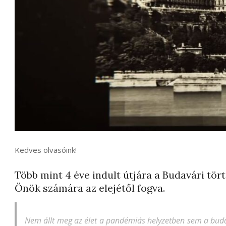
Kedves olvasóink!
Több mint 4 éve indult útjára a Budavári tör
Önök számára az elejétől fogva.
Nem állt meg az élet a pandémiás helyzetben sem a bud