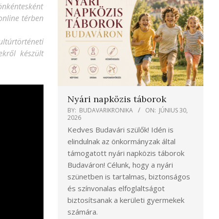
önkéntesként
online térben
túrtörténeti
kről készült
Nyári napközis táborok
BY:
BUDAVARIKRONIKA
ON:
JÚNIUS 30,
2026
Kedves Budavári szülők! Idén is
elindulnak az önkormányzak által
támogatott nyári napközis táborok
Budaváron! Célunk, hogy a nyári
szünetben is tartalmas, biztonságos
és színvonalas elfoglaltságot
biztosítsanak a kerületi gyermekek
számára.