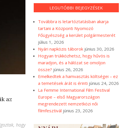
LEGUTÓBBI BEJEGYZÉSEK
Továbbra is letartóztatásban akarja
tartani a Központi Nyomozó
Főügyészség a kerület polgármesterét
július 1, 2026
Nyári napközis táborok
június 30, 2026
Hogyan trükközhetsz, hogy hűvös is
maradjon, és a hálózat se omoljon
össze?
június 26, 2026
Emelkedtek a hamvasztás költségei – ez
a temetések árát is érinti
június 24, 2026
La Femme International Film Festival
Europe – első Magyarországon
ük az
megrendezett nemzetközi női
filmfesztivál
június 23, 2026
goztak, hogy