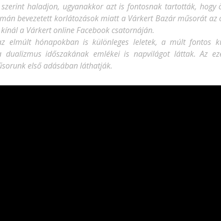
erint haladjon, ugyanakkor azt is fontosnak tartották, hogy 
omán bevezetett korlátozások miatt a Várkert Bazár műsorát az 
kínál a Várkert online Facebook csatornáján.
z elmúlt hónapokban is különleges leletek, a múlt fontos kul
a dualizmus időszakának emlékei is napvilágot láttak. Az eze
sorunk első adásában láthatják.