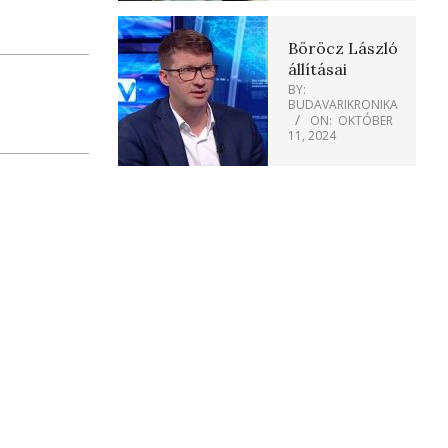
Böröcz László
állításai
BY:
BUDAVARIKRONIKA
ON:
OKTÓBER
11, 2024