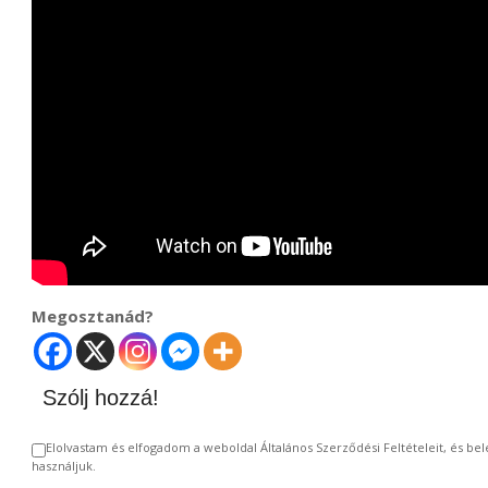
Megosztanád?
Szólj hozzá!
Elolvastam és elfogadom a weboldal Általános Szerződési Feltételeit, és 
használjuk.