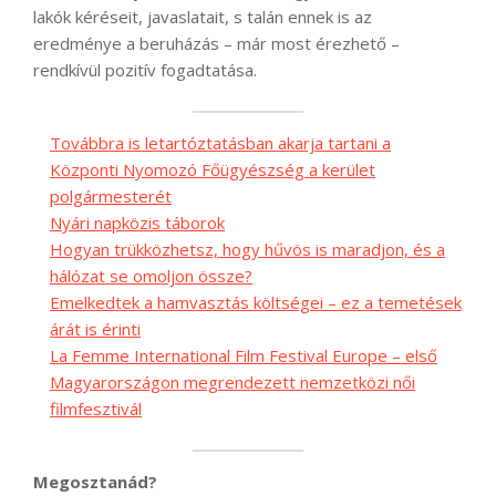
lakók kéréseit, javaslatait, s talán ennek is az
eredménye a beruházás – már most érezhető –
rendkívül pozitív fogadtatása.
Továbbra is letartóztatásban akarja tartani a
Központi Nyomozó Főügyészség a kerület
polgármesterét
Nyári napközis táborok
Hogyan trükközhetsz, hogy hűvös is maradjon, és a
hálózat se omoljon össze?
Emelkedtek a hamvasztás költségei – ez a temetések
árát is érinti
La Femme International Film Festival Europe – első
Magyarországon megrendezett nemzetközi női
filmfesztivál
Megosztanád?