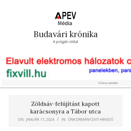
Skip
to
content
Budavári krónika
A polgári oldal
Villanyszerelés
Primary
Navigation
Zöldsáv-felújítást kapott
Menu
karácsonyra a Tábor utca
ON:
JANUÁR 17, 2024
IN:
ÖNKORMÁNYZATI HIRADÓ