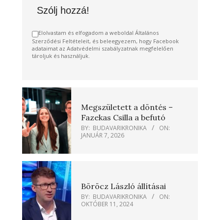
Szólj hozzá!
Elolvastam és elfogadom a weboldal Általános
Szerződési Feltételeit, és beleegyezem, hogy Facebook
adataimat az Adatvédelmi szabályzatnak megfelelően
tároljuk és használjuk.
Megszületett a döntés –
Fazekas Csilla a befutó
BY:
BUDAVARIKRONIKA
ON:
JANUÁR 7, 2026
Böröcz László állításai
BY:
BUDAVARIKRONIKA
ON:
OKTÓBER 11, 2024