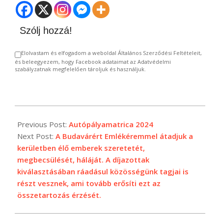
Szólj hozzá!
Elolvastam és elfogadom a weboldal Általános Szerződési Feltételeit,
és beleegyezem, hogy Facebook adataimat az Adatvédelmi
szabályzatnak megfelelően tároljuk és használjuk.
2024-
01-
Previous Post:
Autópályamatrica 2024
17
Next Post:
A Budavárért Emlékéremmel átadjuk a
kerületben élő emberek szeretetét,
megbecsülését, háláját. A díjazottak
kiválasztásában ráadásul közösségünk tagjai is
részt vesznek, ami tovább erősíti ezt az
összetartozás érzését.