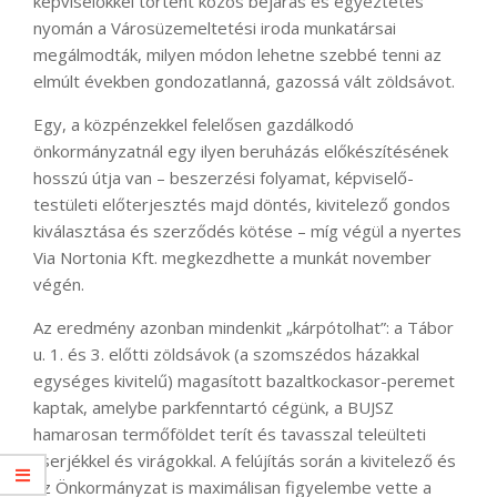
képviselőkkel történt közös bejárás és egyeztetés
nyomán a Városüzemeltetési iroda munkatársai
megálmodták, milyen módon lehetne szebbé tenni az
elmúlt években gondozatlanná, gazossá vált zöldsávot.
Egy, a közpénzekkel felelősen gazdálkodó
önkormányzatnál egy ilyen beruházás előkészítésének
hosszú útja van – beszerzési folyamat, képviselő-
testületi előterjesztés majd döntés, kivitelező gondos
kiválasztása és szerződés kötése – míg végül a nyertes
Via Nortonia Kft. megkezdhette a munkát november
végén.
Az eredmény azonban mindenkit „kárpótolhat”: a Tábor
u. 1. és 3. előtti zöldsávok (a szomszédos házakkal
egységes kivitelű) magasított bazaltkockasor-peremet
kaptak, amelybe parkfenntartó cégünk, a BUJSZ
hamarosan termőföldet terít és tavasszal teleülteti
cserjékkel és virágokkal. A felújítás során a kivitelező és
az Önkormányzat is maximálisan figyelembe vette a