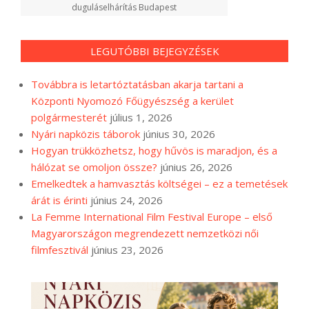
duguláselhárítás Budapest
LEGUTÓBBI BEJEGYZÉSEK
Továbbra is letartóztatásban akarja tartani a
Központi Nyomozó Főügyészség a kerület
polgármesterét
július 1, 2026
Nyári napközis táborok
június 30, 2026
Hogyan trükközhetsz, hogy hűvös is maradjon, és a
hálózat se omoljon össze?
június 26, 2026
Emelkedtek a hamvasztás költségei – ez a temetések
árát is érinti
június 24, 2026
La Femme International Film Festival Europe – első
Magyarországon megrendezett nemzetközi női
filmfesztivál
június 23, 2026