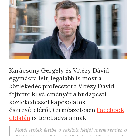
Karácsony Gergely és Vitézy Dávid
egymásra lelt, legalább is most a
közlekedés professzora Vitézy Dávid
fejtette ki véleményét a budapesti
közlekedéssel kapcsolatos
észrevételéről, természetesen
Facebook
oldalán
is teret adva annak.
Mától léptek életbe a ritkított hétfői menetrendek a