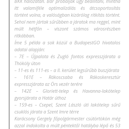
BKK hálózatán. Bár próbálják úgy beállítani, mintha
itt valamiféle optimalizálás és átcsoportosítás
történt volna, a valóságban kizárólag ritkítás történt.
Sehol nem jártak sűrűbben a járatok ma reggel, mint
múlt hétfőn – viszont számos városrészben
ritkábban.
Íme 5 példa a sok közül a BudapestGO hivatalos
adatai alapján:
– 7E – Újpalota és Zugló fontos expresszjárata a
Thököly úton
– 11-es és 111-es – a II. kerület legsűrűbb
buszjárata
– 161E – Rákoscsaba és Rákoskeresztúr
expresszjárata az Örs vezér terére
– 142E – Gloriett-telep és Havanna-lakótelep
gyorsjárata a Határ úthoz
– 159-es – Csepel, Szent László úti lakótelep sűrű
csuklós járata a Szent Imre térre
Karácsony Gergely főpolgármester csütörtökön még
azzal indokolta a múlt péntektől hatályba lépő és 53