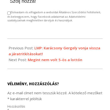
Szólj hozzá!
Elolvastam és elfogadom a weboldal Általános Szerződési Feltételeit,
és beleegyezem, hogy Facebook adataimat az Adatvédelmi
szabályzatnak megfelelően tároljuk és használjuk.
2024-
01-
Previous Post:
LMP: Karácsony Gergely vonja vissza
22
a járatritkításokat!
Next Post:
Megint nem volt 5-ös a lottón
VÉLEMÉNY, HOZZÁSZÓLÁS?
Az e-mail címet nem tesszük közzé.
A kötelező mezőket
*
karakterrel jelöltük
Hozzászólás