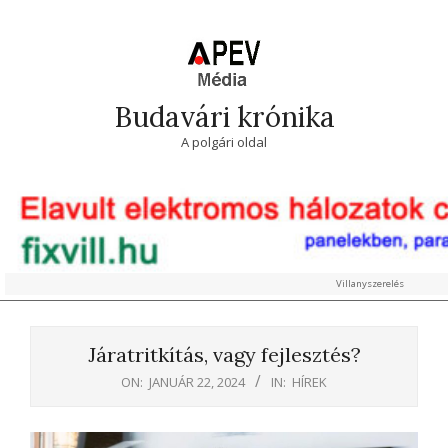
Skip
to
content
Budavári krónika
A polgári oldal
Villanyszerelés
Primary
Navigation
Járatritkítás, vagy fejlesztés?
Menu
ON:
JANUÁR 22, 2024
IN:
HÍREK