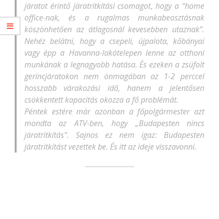
járatot érintő járatritkítási csomagot, hogy a “home
office-nak, és a rugalmas munkabeosztásnak
köszönhetően az átlagosnál kevesebben utaznak”.
Nehéz belátni, hogy a csepeli, újpalota, kőbányai
vagy épp a Havanna-lakótelepen lenne az otthoni
munkának a legnagyobb hatása. És ezeken a zsúfolt
gerincjáratokon nem önmagában az 1-2 perccel
hosszabb várakozási idő, hanem a jelentősen
csökkentett kapacitás okozza a fő problémát.
Péntek estére már azonban a főpolgármester azt
mondta az ATV-ben, hogy „Budapesten nincs
járatritkítás”. Sajnos ez nem igaz: Budapesten
járatritkítást vezettek be. És itt az ideje visszavonni.