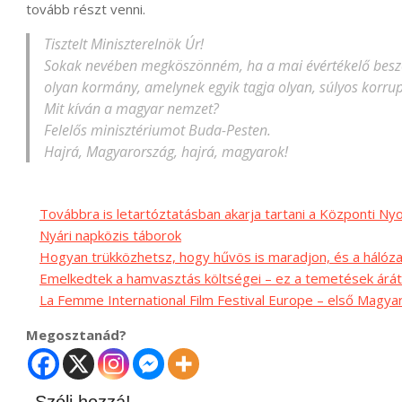
tovább részt venni.
Tisztelt Miniszterelnök Úr!
Sokak nevében megköszönném, ha a mai évértékelő beszéd
olyan kormány, amelynek egyik tagja olyan, súlyos korr
Mit kíván a magyar nemzet?
Felelős minisztériumot Buda-Pesten.
Hajrá, Magyarország, hajrá, magyarok!
Továbbra is letartóztatásban akarja tartani a Központi 
Nyári napközis táborok
Hogyan trükközhetsz, hogy hűvös is maradjon, és a hálóz
Emelkedtek a hamvasztás költségei – ez a temetések árát i
La Femme International Film Festival Europe – első Magya
Megosztanád?