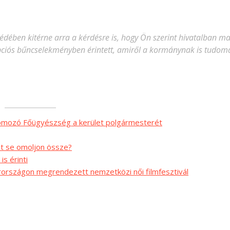
ében kitérne arra a kérdésre is, hogy Ön szerint hivatalban m
upciós bűncselekményben érintett, amiről a kormánynak is tudom
Nyomozó Főügyészség a kerület polgármesterét
at se omoljon össze?
s érinti
rországon megrendezett nemzetközi női filmfesztivál