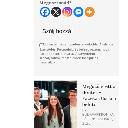
Megosztanád?
Szólj hozzá!
Elolvastam és elfogadom a weboldal Általános
Szerződési Feltételeit, és beleegyezem, hogy
Facebook adataimat az Adatvédelmi
szabályzatnak megfelelően tároljuk és
használjuk.
Megszületett a
döntés –
Fazekas Csilla a
befutó
BY:
BUDAVARIKRONIKA
ON:
JANUÁR 7,
2026