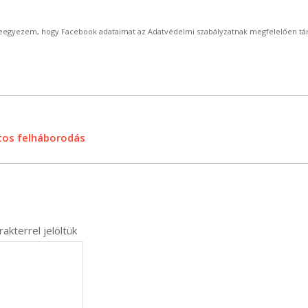
beleegyezem, hogy Facebook adataimat az Adatvédelmi szabályzatnak megfelelően tár
atos felháborodás
akterrel jelöltük