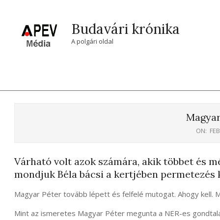
Skip
to
Budavári krónika
content
A polgári oldal
Magyar 
ON:
FEB
Várható volt azok számára, akik többet és mé
mondjuk Béla bácsi a kertjében permetezés 
Magyar Péter tovább lépett és felfelé mutogat. Ahogy kell. Mer
Mint az ismeretes Magyar Péter megunta a NER-es gondtalan 