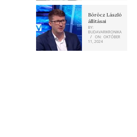
Böröcz László
állításai
BY:
BUDAVARIKRONIKA
ON:
OKTÓBER
11, 2024