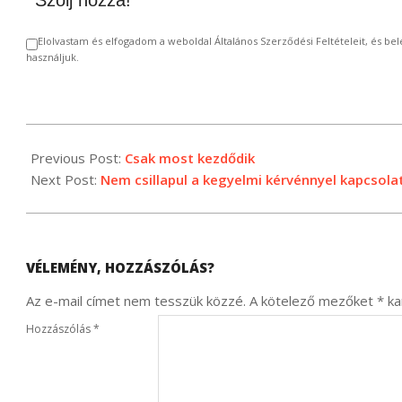
Szólj hozzá!
Elolvastam és elfogadom a weboldal Általános Szerződési Feltételeit, és 
használjuk.
2024-
02-
Previous Post:
Csak most kezdődik
17
Next Post:
Nem csillapul a kegyelmi kérvénnyel kapcsol
VÉLEMÉNY, HOZZÁSZÓLÁS?
Az e-mail címet nem tesszük közzé.
A kötelező mezőket
*
kar
Hozzászólás
*