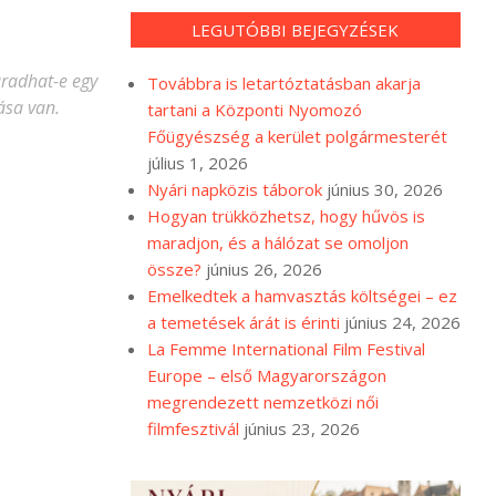
LEGUTÓBBI BEJEGYZÉSEK
aradhat-e egy
Továbbra is letartóztatásban akarja
ása van.
tartani a Központi Nyomozó
Főügyészség a kerület polgármesterét
július 1, 2026
Nyári napközis táborok
június 30, 2026
Hogyan trükközhetsz, hogy hűvös is
maradjon, és a hálózat se omoljon
össze?
június 26, 2026
Emelkedtek a hamvasztás költségei – ez
a temetések árát is érinti
június 24, 2026
La Femme International Film Festival
Europe – első Magyarországon
megrendezett nemzetközi női
filmfesztivál
június 23, 2026