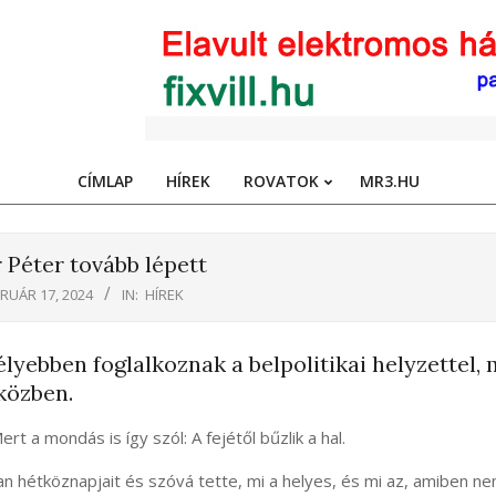
CÍMLAP
HÍREK
ROVATOK
MR3.HU
Primary
Navigation
Menu
Péter tovább lépett
RUÁR 17, 2024
IN:
HÍREK
lyebben foglalkoznak a belpolitikai helyzettel, 
közben.
t a mondás is így szól: A fejétől bűzlik a hal.
hétköznapjait és szóvá tette, mi a helyes, és mi az, amiben ne