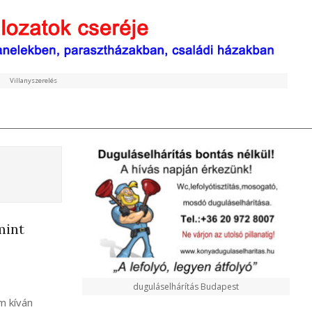
Villanyszerelés
mint
duguláselhárítás Budapest
m kíván