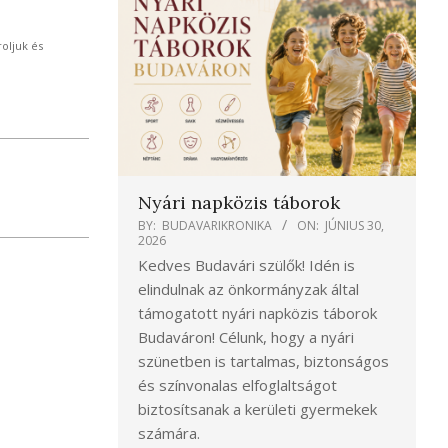
oljuk és
Nyári napközis táborok
BY:
BUDAVARIKRONIKA
ON:
JÚNIUS 30,
2026
Kedves Budavári szülők! Idén is
elindulnak az önkormányzak által
támogatott nyári napközis táborok
Budaváron! Célunk, hogy a nyári
szünetben is tartalmas, biztonságos
és színvonalas elfoglaltságot
biztosítsanak a kerületi gyermekek
számára.