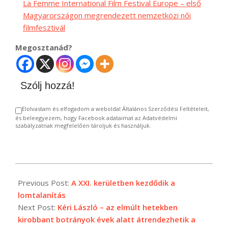
La Femme International Film Festival Europe – első
Magyarországon megrendezett nemzetközi női
filmfesztivál
Megosztanád?
Szólj hozzá!
Elolvastam és elfogadom a weboldal Általános Szerződési Feltételeit,
és beleegyezem, hogy Facebook adataimat az Adatvédelmi
szabályzatnak megfelelően tároljuk és használjuk.
2024-
02-
Previous Post:
A XXI. kerületben kezdődik a
21
lomtalanítás
Next Post:
Kéri László – az elmúlt hetekben
kirobbant botrányok évek alatt átrendezhetik a