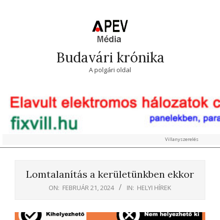
Skip
to
content
Budavári krónika
A polgári oldal
Villanyszerelés
Primary
Navigation
Lomtalanítás a kerületünkben ekkor
Menu
ON:
FEBRUÁR 21, 2024
IN:
HELYI HÍREK