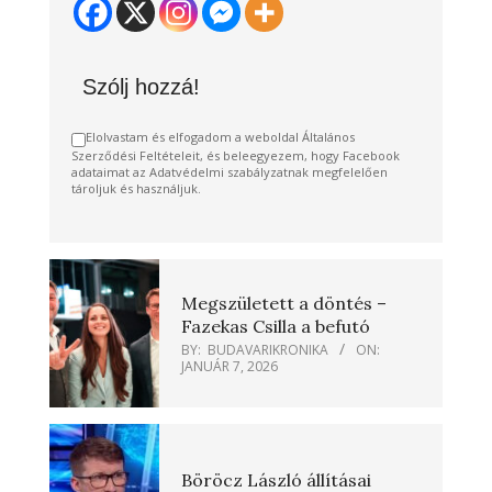
Szólj hozzá!
Elolvastam és elfogadom a weboldal Általános
Szerződési Feltételeit, és beleegyezem, hogy Facebook
adataimat az Adatvédelmi szabályzatnak megfelelően
tároljuk és használjuk.
Megszületett a döntés –
Fazekas Csilla a befutó
BY:
BUDAVARIKRONIKA
ON:
JANUÁR 7, 2026
Böröcz László állításai