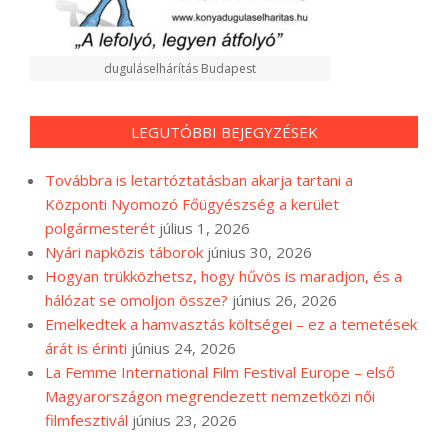
duguláselhárítás Budapest
LEGUTÓBBI BEJEGYZÉSEK
Továbbra is letartóztatásban akarja tartani a
Központi Nyomozó Főügyészség a kerület
polgármesterét
július 1, 2026
Nyári napközis táborok
június 30, 2026
Hogyan trükközhetsz, hogy hűvös is maradjon, és a
hálózat se omoljon össze?
június 26, 2026
Emelkedtek a hamvasztás költségei – ez a temetések
árát is érinti
június 24, 2026
La Femme International Film Festival Europe – első
Magyarországon megrendezett nemzetközi női
filmfesztivál
június 23, 2026