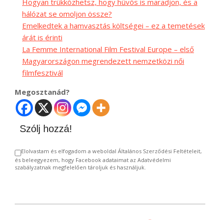
Hogyan trükközhetsz, hogy hűvös is maradjon, és a
hálózat se omoljon össze?
Emelkedtek a hamvasztás költségei – ez a temetések
árát is érinti
La Femme International Film Festival Europe – első
Magyarországon megrendezett nemzetközi női
filmfesztivál
Megosztanád?
Szólj hozzá!
Elolvastam és elfogadom a weboldal Általános Szerződési Feltételeit,
és beleegyezem, hogy Facebook adataimat az Adatvédelmi
szabályzatnak megfelelően tároljuk és használjuk.
2024-