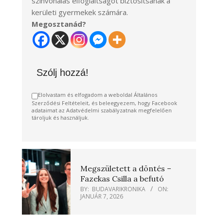
színvonalas elfoglaltságot biztosítsanak a
kerületi gyermekek számára.
Megosztanád?
Szólj hozzá!
Elolvastam és elfogadom a weboldal Általános
Szerződési Feltételeit, és beleegyezem, hogy Facebook
adataimat az Adatvédelmi szabályzatnak megfelelően
tároljuk és használjuk.
Megszületett a döntés –
Fazekas Csilla a befutó
BY:
BUDAVARIKRONIKA
ON:
JANUÁR 7, 2026