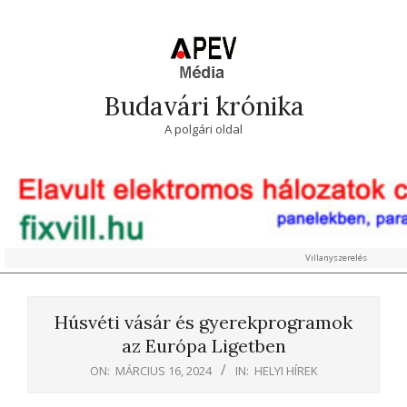
Skip
to
content
Budavári krónika
A polgári oldal
Villanyszerelés
Primary
Navigation
Húsvéti vásár és gyerekprogramok
Menu
az Európa Ligetben
ON:
MÁRCIUS 16, 2024
IN:
HELYI HÍREK