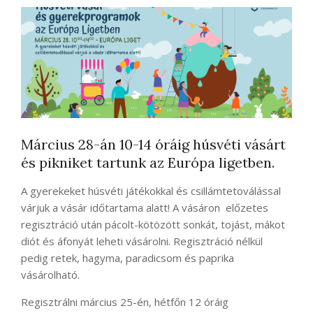
Március 28-án 10-14 óráig húsvéti vásárt
és pikniket tartunk az Európa ligetben.
A gyerekeket húsvéti játékokkal és csillámtetoválással
várjuk a vásár időtartama alatt! A vásáron előzetes
regisztráció után pácolt-kötözött sonkát, tojást, mákot
diót és áfonyát leheti vásárolni. Regisztráció nélkül
pedig retek, hagyma, paradicsom és paprika
vásárolható.
Regisztrálni március 25-én, hétfőn 12 óráig