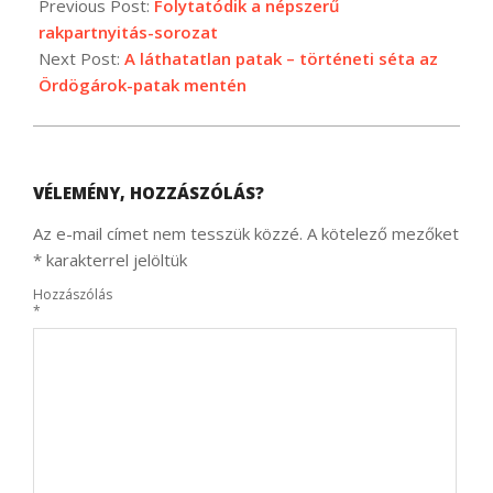
03-
Previous Post:
Folytatódik a népszerű
16
rakpartnyitás-sorozat
Next Post:
A láthatatlan patak – történeti séta az
Ördögárok-patak mentén
VÉLEMÉNY, HOZZÁSZÓLÁS?
Az e-mail címet nem tesszük közzé.
A kötelező mezőket
*
karakterrel jelöltük
Hozzászólás
*