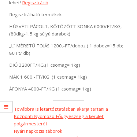
lehet!
Regisztráció
Regisztrálható termékek:
HÚSVÉTI PÁCOLT, KÖTÖZÖTT SONKA 6000/FT/KG,
(80dkg-1,5 kg súlyú darabok)
„L” MÉRETŰ TOJÁS 1200,-FT/doboz ( 1 doboz=15 db;
80 Ft/ db)
DIÓ 3200FT/KG,(1 csomag= 1kg)
MÁK 1 600,-FT/KG (1 csomag= 1kg)
ÁFONYA 4000-FT/KG (1 csomag= 1kg)
Továbbra is letartóztatásban akarja tartani a
Központi Nyomozó Főügyészség a kerület
polgármesterét
Nyári napközis táborok