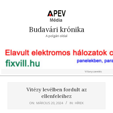
Skip
to
content
Budavári krónika
A polgári oldal
Villanyszerelés
Primary
Navigation
Vitézy levélben fordult az
Menu
ellenfeleihez
ON:
MÁRCIUS 20, 2024
IN:
HÍREK