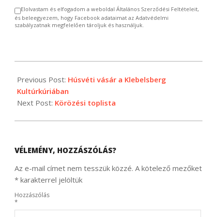
Elolvastam és elfogadom a weboldal Általános Szerződési Feltételeit,
és beleegyezem, hogy Facebook adataimat az Adatvédelmi
szabályzatnak megfelelően tároljuk és használjuk.
2024-
03-
Previous Post:
Húsvéti vásár a Klebelsberg
20
Kultúrkúriában
Next Post:
Körözési toplista
VÉLEMÉNY, HOZZÁSZÓLÁS?
Az e-mail címet nem tesszük közzé.
A kötelező mezőket
*
karakterrel jelöltük
Hozzászólás
*