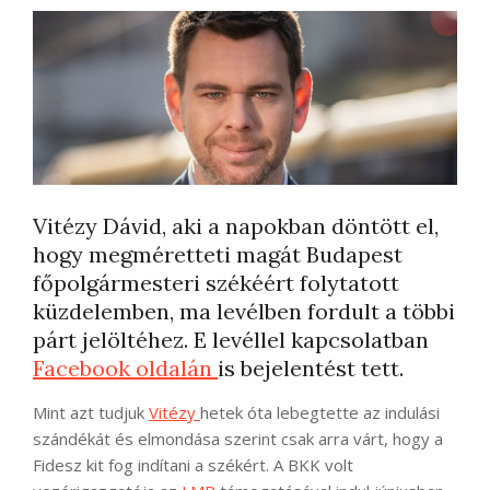
Vitézy Dávid, aki a napokban döntött el,
hogy megméretteti magát Budapest
főpolgármesteri székéért folytatott
küzdelemben, ma levélben fordult a többi
párt jelöltéhez. E levéllel kapcsolatban
Facebook oldalán
is bejelentést tett.
Mint azt tudjuk
Vitézy
hetek óta lebegtette az indulási
szándékát és elmondása szerint csak arra várt, hogy a
Fidesz kit fog indítani a székért. A BKK volt