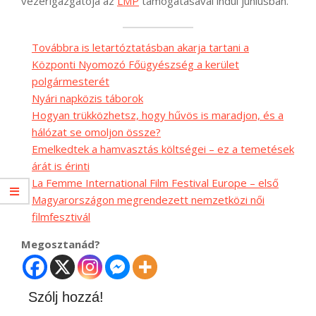
vezérigazgatója az
LMP
támogatásával indul júniusban.
Továbbra is letartóztatásban akarja tartani a
Központi Nyomozó Főügyészség a kerület
polgármesterét
Nyári napközis táborok
Hogyan trükközhetsz, hogy hűvös is maradjon, és a
hálózat se omoljon össze?
Emelkedtek a hamvasztás költségei – ez a temetések
árát is érinti
La Femme International Film Festival Europe – első
Magyarországon megrendezett nemzetközi női
filmfesztivál
Megosztanád?
Szólj hozzá!