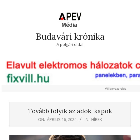
Skip
to
content
Budavári krónika
A polgári oldal
Villanyszerelés
Primary
Navigation
Tovább folyik az adok-kapok
Menu
ON:
ÁPRILIS 16, 2024
IN:
HÍREK