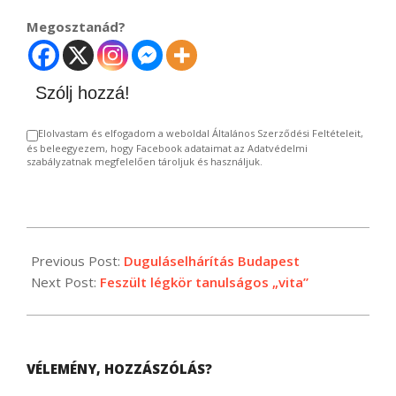
Megosztanád?
Szólj hozzá!
Elolvastam és elfogadom a weboldal Általános Szerződési Feltételeit,
és beleegyezem, hogy Facebook adataimat az Adatvédelmi
szabályzatnak megfelelően tároljuk és használjuk.
2024-
04-
Previous Post:
Duguláselhárítás Budapest
16
Next Post:
Feszült légkör tanulságos „vita”
VÉLEMÉNY, HOZZÁSZÓLÁS?