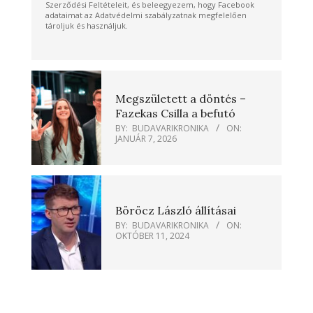
Szerződési Feltételeit, és beleegyezem, hogy Facebook
adataimat az Adatvédelmi szabályzatnak megfelelően
tároljuk és használjuk.
Megszületett a döntés –
Fazekas Csilla a befutó
BY:
BUDAVARIKRONIKA
ON:
JANUÁR 7, 2026
Böröcz László állításai
BY:
BUDAVARIKRONIKA
ON:
OKTÓBER 11, 2024