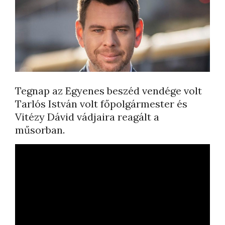
Tegnap az Egyenes beszéd vendége volt
Tarlós István volt főpolgármester és
Vitézy Dávid vádjaira reagált a
műsorban.