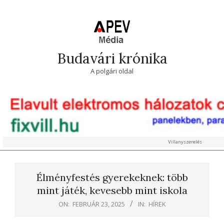
Skip
to
content
Budavári krónika
A polgári oldal
Villanyszerelés
Primary
Navigation
Élményfestés gyerekeknek: több
Menu
mint játék, kevesebb mint iskola
ON:
FEBRUÁR 23, 2025
IN:
HÍREK