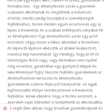
formába önti. Egy élményfestés során a gyerekek
szabadon alkothatnak és megélhetik a művészet
örömét, mindez pedig hozzájárul a személyiségük
fejlődéséhez, hiszen minden egyes ecsetvonás egy új
lépés a kreativitás és a szabad önkifejezés irányába! Mi
az élményfestés? Egy élményfestés során egy profi
instruktor végig vezeti a lelkes alkotókat a festésben,
és lépésről-lépésre elkészítik az általuk kiválasztott,
művészi kép hasonmását. Így mindegy, hogy profi és
tehetséges festő vagy, vagy életedben nem nyúltál
még ecsethez, garantáltan egy gyönyörű képpel és
sikerélménnyel fogsz távozni! Fejlődés gyerekeknek az
élményfestésen keresztül Az élményfestés
gyerekeknek számos fejlesztő hatással bír. Az egyik
legfontosabb előnye természetesen a kreativitás
fejlődése. Annak ellenére, hogy a festés vezetett, a
gyerekek saját ötleteiket is beépíthetik az alkotásaikba.
Ez segíti őket abban, hogy kreatívan gondolkodjanak és