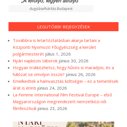
duguláselhárítás Budapest
LEGUTÓBBI BEJEGYZÉSEK
Továbbra is letartóztatásban akarja tartani a
Központi Nyomozó Főügyészség a kerület
polgármesterét
július 1, 2026
Nyári napközis táborok
június 30, 2026
Hogyan trükközhetsz, hogy hűvös is maradjon, és a
hálózat se omoljon össze?
június 26, 2026
Emelkedtek a hamvasztás költségei – ez a temetések
árát is érinti
június 24, 2026
La Femme International Film Festival Europe – első
Magyarországon megrendezett nemzetközi női
filmfesztivál
június 23, 2026