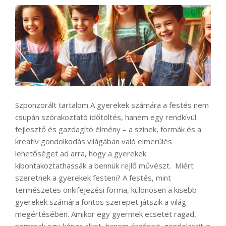
Szponzorált tartalom A gyerekek számára a festés nem
csupán szórakoztató időtöltés, hanem egy rendkívül
fejlesztő és gazdagító élmény – a színek, formák és a
kreatív gondolkodás világában való elmerülés
lehetőséget ad arra, hogy a gyerekek
kibontakoztathassák a bennük rejlő művészt. Miért
szeretnek a gyerekek festeni? A festés, mint
természetes önkifejezési forma, különösen a kisebb
gyerekek számára fontos szerepet játszik a világ
megértésében. Amikor egy gyermek ecsetet ragad,
nemcsak egy képet alkot, hanem érzéseit, gondolatait is