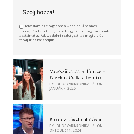
Szólj hozzá!
Elolvastam és elfogadom a weboldal Általános
Szerződési Feltételeit, és beleegyezem, hogy Facebook
adataimat az Adatvédelmi szabályzatnak megfelelően
tároljuk és használjuk.
Megszületett a döntés –
Fazekas Csilla a befutó
BY:
BUDAVARIKRONIKA
ON:
JANUÁR 7, 2026
Böröcz László állításai
BY:
BUDAVARIKRONIKA
ON:
OKTÓBER 11, 2024