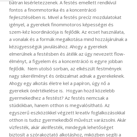
bátran kisérletezzenek. A festés emellett rendkívül
fontos a finommotorika és a koncentráció
fejlesztésében is. Mivel a festés precíz mozdulatokat
igényel, a gyerekek finommotoros képességei és
szem-kéz koordinációja is fejlődik. Az ecset használata,
a vonalak és a formák megalkotása mind hozzájárulnak a
kézügyességük javulásához. Ahogy a gyerekek
elmerülnek a festésben és átélik az úgy nevezett flow-
élményt, a figyelem és a koncentráció is egyre jobban
fejlődik. Nem utolsó sorban, az elkészült festmények
nagy sikerélményt és önbizalmat adnak a gyerekeknek.
Ahogy egy alkotás életre kel a papíron, úgy nő a
gyerekek önértékelése is. Hogyan hozd közelebb
gyermekedhez a festést? Az festés nemcsak a
stúdiókban, hanem otthon is megvalósítható. Az
egyszerű eszközökkel végzett kreatív foglalkozásokkal
otthon is tudsz gyermekedből művészt varázsolni. Akár
vízfesték, akár akrilfesték, mindegyik lehetőséget
biztosít a szórakoztató alkotáshoz, miközben segíti a