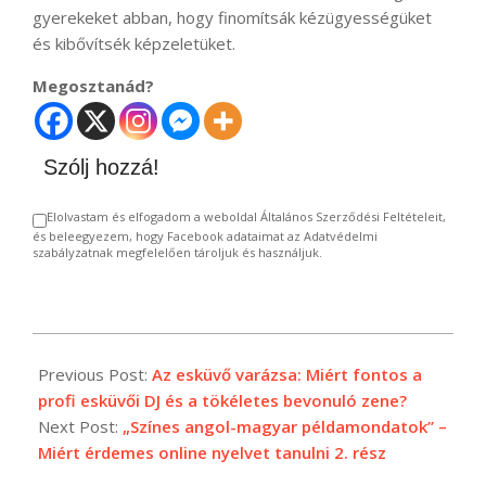
gyerekeket abban, hogy finomítsák kézügyességüket
és kibővítsék képzeletüket.
Megosztanád?
Szólj hozzá!
Elolvastam és elfogadom a weboldal Általános Szerződési Feltételeit,
és beleegyezem, hogy Facebook adataimat az Adatvédelmi
szabályzatnak megfelelően tároljuk és használjuk.
2025-
02-
Previous Post:
Az esküvő varázsa: Miért fontos a
23
profi esküvői DJ és a tökéletes bevonuló zene?
Next Post:
„Színes angol-magyar példamondatok” –
Miért érdemes online nyelvet tanulni 2. rész