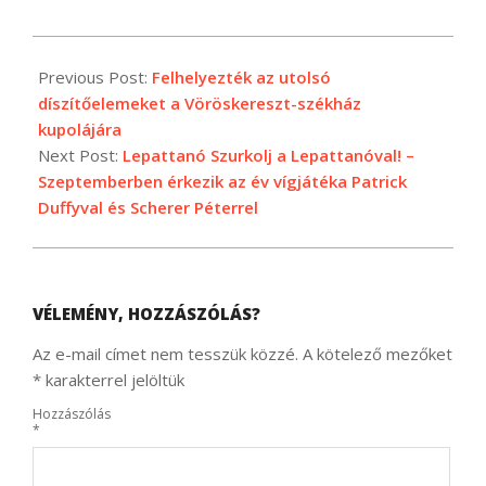
2024-
06-
Previous Post:
Felhelyezték az utolsó
16
díszítőelemeket a Vöröskereszt-székház
kupolájára
Next Post:
Lepattanó Szurkolj a Lepattanóval! –
Szeptemberben érkezik az év vígjátéka Patrick
Duffyval és Scherer Péterrel
VÉLEMÉNY, HOZZÁSZÓLÁS?
Az e-mail címet nem tesszük közzé.
A kötelező mezőket
*
karakterrel jelöltük
Hozzászólás
*