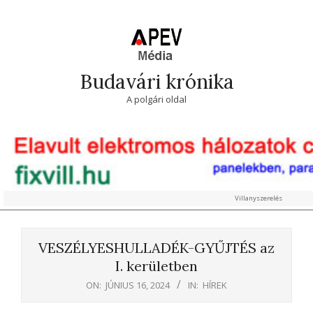
Skip
to
content
Budavári krónika
A polgári oldal
Villanyszerelés
Primary
Navigation
VESZÉLYESHULLADÉK-GYŰJTÉS az
Menu
I. kerületben
ON:
JÚNIUS 16, 2024
IN:
HÍREK