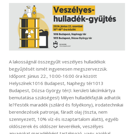
A lakosságnál összegyűlt veszélyes hulladékok
begyűjtését ismét ingyenesen megszervezzük.
Időpont: június 22., 10:00-16:00 óra között
Helyszínek:1016 Budapest, Naphegy tér1013
Budapest, Dózsa György tér(I. kerületi lakcímkártya
bemutatása szükséges!) Milyen hulladékfajták adhatók
le?Festék maradék (szilárd és folyékony), irodatechnikai
berendezések patronjai, fáradt olaj (tiszta, nem
szennyezett, 10% víz-és iszaptartalom alatti), egyéb
oldószerek és oldószer keverékek, veszélyes
anyagokat maradékként tartalmazó, vagy azokkal