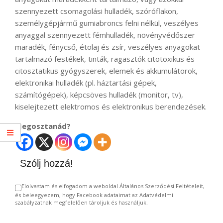
szennyezett csomagolási hulladék, szóróflakon,
személygépjármű gumiabroncs felni nélkül, veszélyes
anyaggal szennyezett fémhulladék, növényvédőszer
maradék, fénycső, étolaj és zsír, veszélyes anyagokat
tartalmazó festékek, tinták, ragasztók citotoxikus és
citosztatikus gyógyszerek, elemek és akkumulátorok,
elektronikai hulladék (pl. háztartási gépek,
számítógépek), képcsöves hulladék (monitor, tv),
kiselejtezett elektromos és elektronikus berendezések.
Megosztanád?
Szólj hozzá!
Elolvastam és elfogadom a weboldal Általános Szerződési Feltételeit,
és beleegyezem, hogy Facebook adataimat az Adatvédelmi
szabályzatnak megfelelően tároljuk és használjuk.