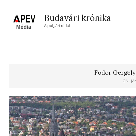
Skip
to
Budavári krónika
content
A polgári oldal
Fodor Gergely
ON:
JA