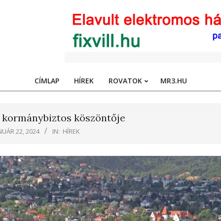
CÍMLAP
HÍREK
ROVATOK
MR3.HU
Primary
Navigation
Menu
 kormánybiztos köszöntője
NUÁR 22, 2024
IN:
HÍREK