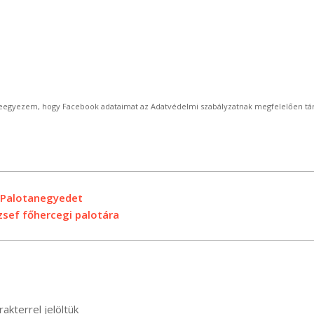
beleegyezem, hogy Facebook adataimat az Adatvédelmi szabályzatnak megfelelően tár
i Palotanegyedet
zsef főhercegi palotára
akterrel jelöltük