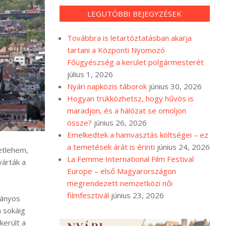
LEGUTÓBBI BEJEGYZÉSEK
Továbbra is letartóztatásban akarja
tartani a Központi Nyomozó
Főügyészség a kerület polgármesterét
július 1, 2026
Nyári napközis táborok
június 30, 2026
Hogyan trükközhetsz, hogy hűvös is
maradjon, és a hálózat se omoljon
össze?
június 26, 2026
Emelkedtek a hamvasztás költségei – ez
a temetések árát is érinti
június 24, 2026
betlehem,
La Femme International Film Festival
várták a
Europe – első Magyarországon
megrendezett nemzetközi női
filmfesztivál
június 23, 2026
ványos
a sokáig
került a