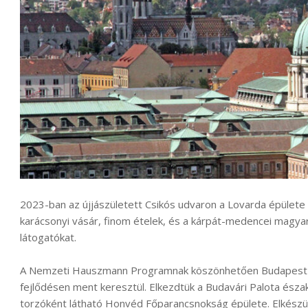
2023-ban az újjászületett Csikós udvaron a Lovarda épülete el
karácsonyi vásár, finom ételek, és a kárpát-medencei magya
látogatókat.
A Nemzeti Hauszmann Programnak köszönhetően Budapest eg
fejlődésen ment keresztül. Elkezdtük a Budavári Palota északi
torzóként látható Honvéd Főparancsnokság épülete. Elkészült