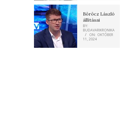
Böröcz László
állításai
BY:
BUDAVARIKRONIKA
ON:
OKTÓBER
11, 2024