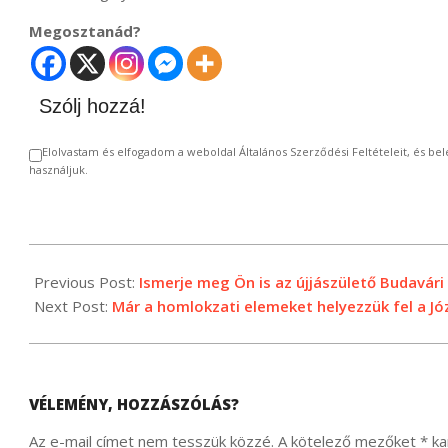
Megosztanád?
Szólj hozzá!
Elolvastam és elfogadom a weboldal Általános Szerződési Feltételeit, és 
használjuk.
2024-
01-
Previous Post:
Ismerje meg Ön is az újjászülető Budavár
22
Next Post:
Már a homlokzati elemeket helyezzük fel a Jó
VÉLEMÉNY, HOZZÁSZÓLÁS?
Az e-mail címet nem tesszük közzé.
A kötelező mezőket
*
kar