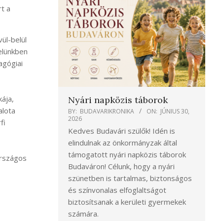
t a
ül-belül
velünkben
agógiai
ája,
Nyári napközis táborok
alota
BY:
BUDAVARIKRONIKA
ON:
JÚNIUS 30,
2026
fi
Kedves Budavári szülők! Idén is
elindulnak az önkormányzak által
támogatott nyári napközis táborok
Országos
Budaváron! Célunk, hogy a nyári
szünetben is tartalmas, biztonságos
és színvonalas elfoglaltságot
biztosítsanak a kerületi gyermekek
számára.