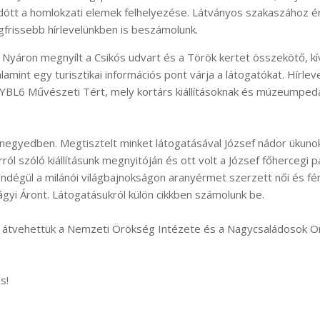
ött a homlokzati elemek felhelyezése. Látványos szakaszához ér
gfrissebb hírlevelünkben is beszámolunk.
Nyáron megnyílt a Csikós udvart és a Török kertet összekötő, kív
amint egy turisztikai információs pont várja a látogatókat. Hírle
az YBL6 Művészeti Tért, mely kortárs kiállításoknak és múzeumped
anegyedben. Megtisztelt minket látogatásával József nádor ükunok
ól szóló kiállításunk megnyitóján és ott volt a József főhercegi p
dégül a milánói világbajnokságon aranyérmet szerzett női és fér
ágyi Áront. Látogatásukról külön cikkben számolunk be.
or átvehettük a Nemzeti Örökség Intézete és a Nagycsaládosok 
s!