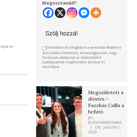
Megosztanád?
Szólj hozzá!
oljuk és
Elolvastam és elfogadom a weboldal Általános
Szerződési Feltételeit, és beleegyezem, hogy
Facebook adataimat az Adatvédelmi
szabályzatnak megfelelően tároljuk és
használjuk.
Megszületett a
döntés –
Fazekas Csilla a
befutó
BY:
BUDAVARIKRONIKA
ON:
JANUÁR 7,
2026