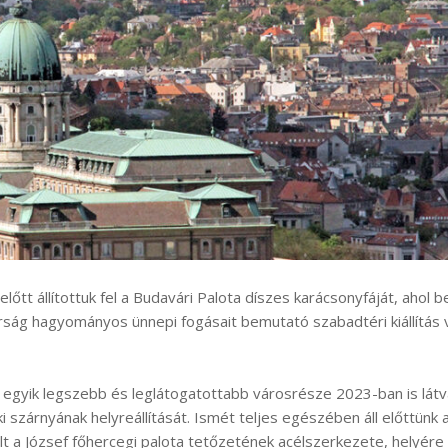
őtt állítottuk fel a Budavári Palota díszes karácsonyfáját, ahol 
rság hagyományos ünnepi fogásait bemutató szabadtéri kiállítás 
yik legszebb és leglátogatottabb városrésze 2023-ban is lát
 szárnyának helyreállítását. Ismét teljes egészében áll előttünk 
 a József főhercegi palota tetőzetének acélszerkezete, helyére 