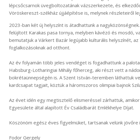
lépcsőcsarnok üvegboltozatának vázszerkezete, és elkezdőd
Vöröskereszt-székház újjáépítése is, melynek részleteiről le
2023-ban két új helyszínt is átadhattunk a nagyközönségnek. 
felújított Karakas pasa tornya, melyben kávézó és mosdó, val
bemutatjuk a Várkert Bazár legújabb kulturális helyszínét, 
foglalkozásoknak ad otthont.
Az év folyamán több jeles vendéget is fogadhattunk a palot
Habsburg-Lotharingiai Mihály főherceg, aki részt vett a nádorr
bokrétaünnepségén is. A Szent István-teremben láthattuk ven
kardcsapat tagjait, köztük a háromszoros olimpiai bajnok Szil
Az évet idén egy megtisztelő elismeréssel zárhattuk, amik
Egyesülete által alapított Év Családbarát Emlékhelye Díjat.
Köszönöm egész éves figyelmüket, tartsanak velünk jövőre i
Fodor Gergely